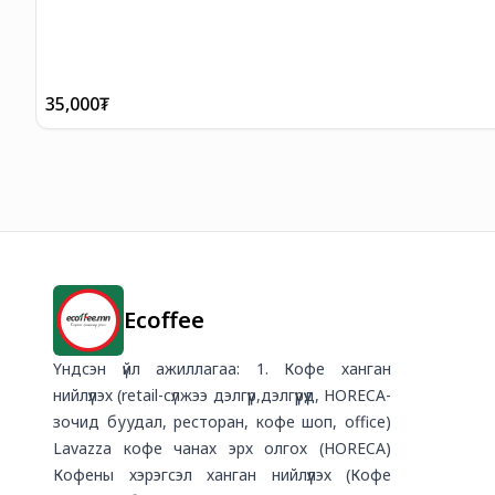
35,000
₮
Ecoffee
Үндсэн үйл ажиллагаа: 1. Кофе ханган
нийлүүлэх (retail-сүлжээ дэлгүүр,дэлгүүрүүд, HORECA-
зочид буудал, ресторан, кофе шоп, office)
Lavazza кофе чанах эрх олгох (HORECA)
Кофены хэрэгсэл ханган нийлүүлэх (Кофе