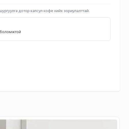
ургуулга дотор капсул кофе хийх зориулалттай.
өх боломжтой
Та