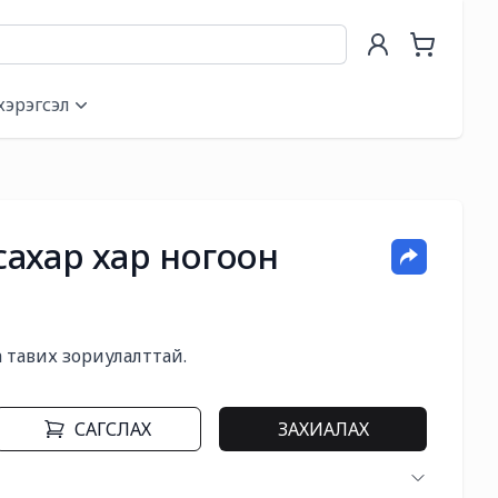
хэрэгсэл
сахар хар ногоон
а тавих зориулалттай.
САГСЛАХ
ЗАХИАЛАХ