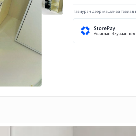
Тавиуран дээр машинаа тавиад ш
StorePay
Ашиглан 4 хуваан төл