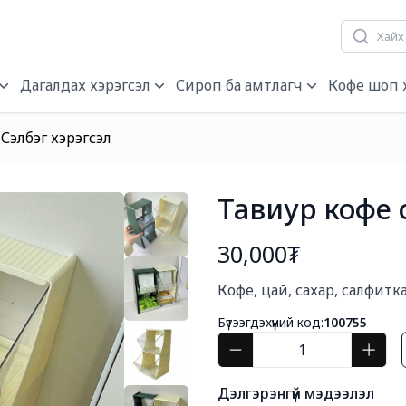
гч, нэрэгч
Дагалдах хэрэгсэл
Сироп ба амтлагч
Кофе шоп 
Сэлбэг хэрэгсэл
Тавиур кофе 
30,000₮
Богино тайлбар
Кофе, цай, сахар, салфитк
Бүтээгдэхүүний код:
100755
Дэлгэрэнгүй мэдээлэл