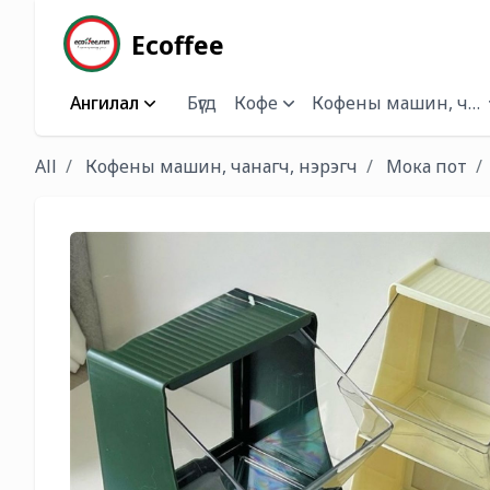
Ecoffee
Ангилал
Бүгд
Кофе
Кофены машин, чана
All
Кофены машин, чанагч, нэрэгч
Мока пот