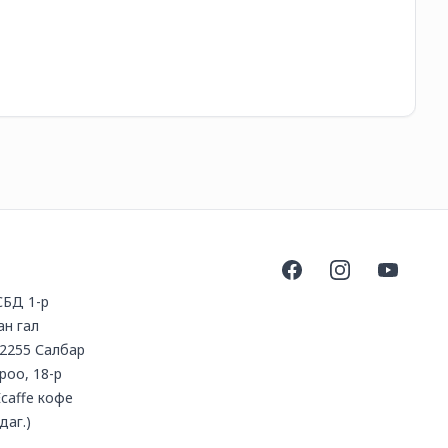
30
Facebook
Instagram
YouTube
 СБД 1-р
ан гал
2255 Салбар
ороо, 18-р
Ecaffe кофе
даг.)