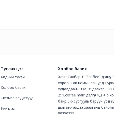
Туслах цэс
Холбоо барих
Хаяг: Салбар 1: “Ecoffee” дэлгүүр
Бидний тухай
хороо, Төв номын сан урд Гурв
Холбоо барих
худалдааны төв В1давхар 8003
2: “Ecoffee mall” дэлгүүр ЧД 4-р х
Түгээмэл асуултууд
байр 5-р сургууль баруун урд (
шоп зэргэлдээ хаалганд байрла
Нийтлэл
80250255