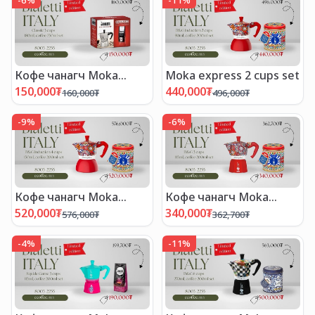
-
6
%
-
11
%
Кофе чанагч Moka
Moka express 2 cups set
express set
150,000
₮
440,000
₮
160,000
₮
496,000
₮
-
9
%
-
6
%
Кофе чанагч Moka
Кофе чанагч Moka
express set
express set
520,000
₮
340,000
₮
576,000
₮
362,700
₮
-
4
%
-
11
%