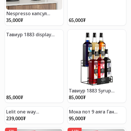
Nespresso капсул
кофены тавиур
35,000
₮
65,000
₮
Тавиур 1883 display
stand 3 puree
Тавиур 1883 Syrup
display stand 6 сироп
85,000
₮
85,000
₮
Lelit one way
Мока пот 9 аяга Ган
filterholder
кофе чанагч
239,000
₮
95,000
₮