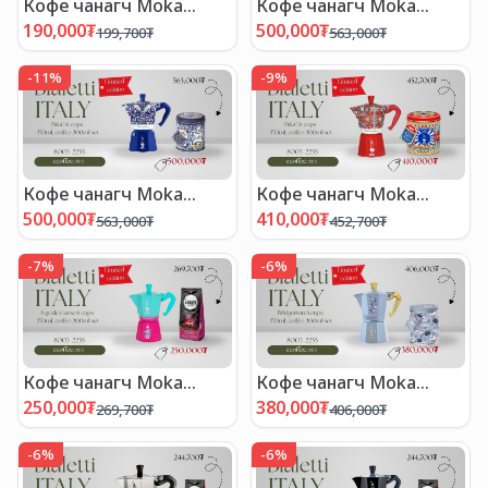
Кофе чанагч Moka
Кофе чанагч Moka
express set
express set
190,000
₮
500,000
₮
199,700
₮
563,000
₮
-
11
%
-
9
%
Кофе чанагч Moka
Кофе чанагч Moka
express set
express set
500,000
₮
410,000
₮
563,000
₮
452,700
₮
-
7
%
-
6
%
Кофе чанагч Moka
Кофе чанагч Moka
express set
express set
250,000
₮
380,000
₮
269,700
₮
406,000
₮
-
6
%
-
6
%