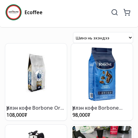
Ecoffee
Үрлэн кофе Borbone Oro
Үрлэн кофе Borbone
1000гр
classic1000гр
108,000
₮
98,000
₮