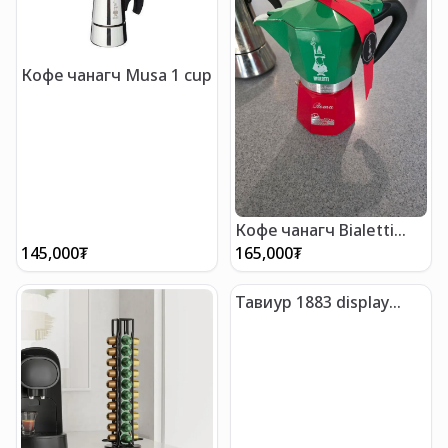
Кофе чанагч Musa 1 cup
Кофе чанагч Bialetti
Italy Roma 3 cups
145,000
₮
165,000
₮
Тавиур 1883 display
stand 4 syrup