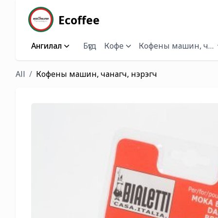
Ecoffee
Ангилал
Бүгд
Кофе
Кофены машин, чана
All
Кофены машин, чанагч, нэрэгч