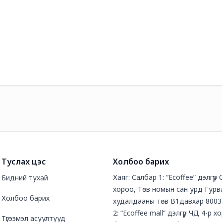
Туслах цэс
Холбоо барих
Хаяг: Салбар 1: “Ecoffee” дэлгүүр
Бидний тухай
хороо, Төв номын сан урд Гурв
Холбоо барих
худалдааны төв В1давхар 8003
2: “Ecoffee mall” дэлгүүр ЧД 4-р х
Түгээмэл асуултууд