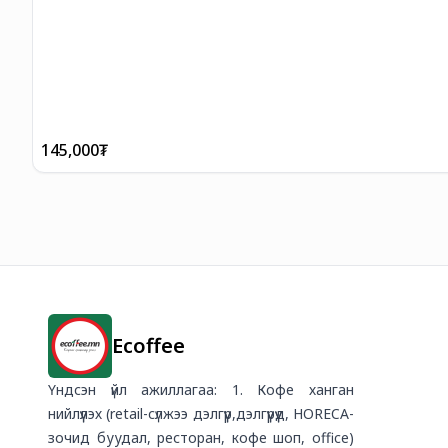
145,000
₮
Ecoffee
Үндсэн үйл ажиллагаа: 1. Кофе ханган
нийлүүлэх (retail-сүлжээ дэлгүүр,дэлгүүрүүд, HORECA-
зочид буудал, ресторан, кофе шоп, office)