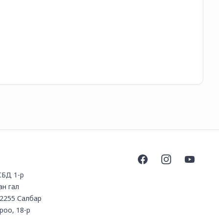
Ко
16
Facebook
Instagram
YouTube
 СБД 1-р
ан гал
2255 Салбар
ороо, 18-р