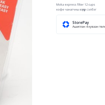
Moka express filter 12 cups
кофе чанагчны юүлүүр сэлбэг
StorePay
Ашиглан 4 хуваан тө