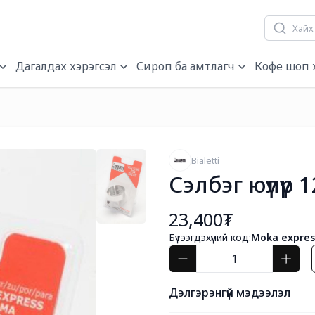
гч, нэрэгч
Дагалдах хэрэгсэл
Сироп ба амтлагч
Кофе шоп 
Bialetti
Сэлбэг юүлүүр 
23,400₮
Бүтээгдэхүүний код:
Moka express
Дэлгэрэнгүй мэдээлэл