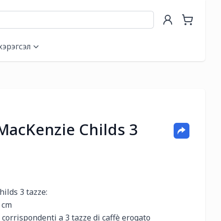
хэрэгсэл
MacKenzie Childs 3
lds 3 tazze:

 cm

 corrispondenti a 3 tazze di caffè erogato
