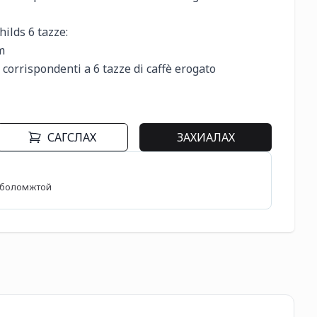
lds 6 tazze:



 corrispondenti a 6 tazze di caffè erogato

САГСЛАХ
ЗАХИАЛАХ
өх боломжтой