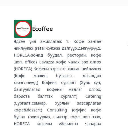
Ecoffee
Үндсэн үйл ажиллагаа: 1. Кофе ханган
нийлүүлэх (retail-сүлжээ дэлгүүр,дэлгүүрүүд,
HORECA-зочид буудал, ресторан, кофе
шоп, office) Lavazza кофе чанах эрх олгох
(HORECA) Кофены хэрэгсэл ханган нийлүүлэх
(Кофе машин, бутлагч... дагалдах
хэрэгсэлүүд) Кофены сургалт (Хувь хүн,
байгууллагад кофены мэдлэг олгох,
бариста бэлтгэх сургалт) Catering
(Сургалт,семнар, хурлын завсарлагаа
кофе&dessert) Consulting (оффис кофе
булан тохижуулах, шинээр кофе шоп нээх,
HORECA кофены үйлчилгээ чанараа