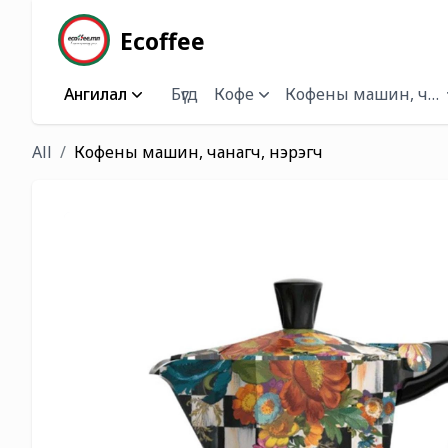
Ecoffee
Ангилал
Бүгд
Кофе
Кофены машин, чана
All
Кофены машин, чанагч, нэрэгч