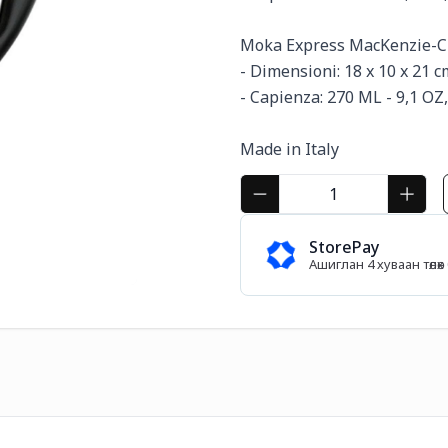
Moka Express MacKenzie-Chi
- Dimensioni: 18 x 10 x 21 cm
- Capienza: 270 ML - 9,1 OZ,
Made in Italy
StorePay
Ашиглан 4 хуваан төл