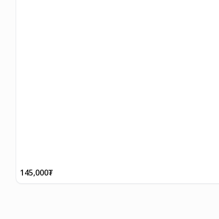
145,000
₮