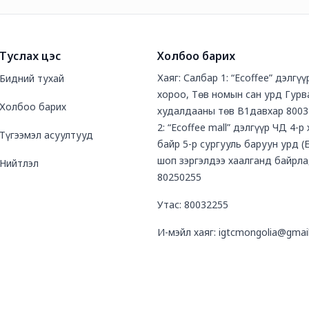
Туслах цэс
Холбоо барих
Хаяг: Салбар 1: “Ecoffee” дэлгү
Бидний тухай
хороо, Төв номын сан урд Гурв
Холбоо барих
худалдааны төв В1давхар 8003
2: “Ecoffee mall” дэлгүүр ЧД 4-р
Түгээмэл асуултууд
байр 5-р сургууль баруун урд (
шоп зэргэлдээ хаалганд байрла
Нийтлэл
80250255
Утас: 80032255
И-мэйл хаяг: igtcmongolia@gmai