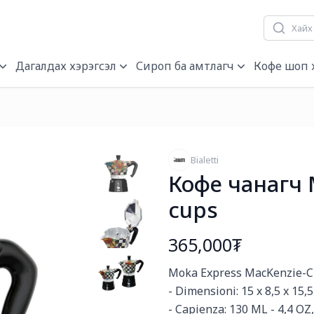
гч, нэрэгч
Дагалдах хэрэгсэл
Сироп ба амтлагч
Кофе шоп 
Bialetti
Кофе чанагч 
cups
365,000₮
Богино тайлбар
Moka Express MacKenzie-Chi
- Dimensioni: 15 x 8,5 x 15,5
- Capienza: 130 ML - 4,4 OZ,