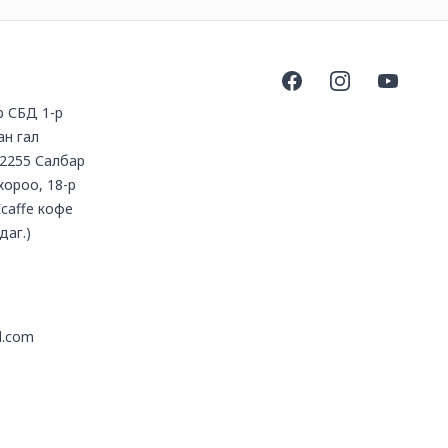
Facebook
Instagram
YouTube
үр СБД 1-р
ан гал
2255 Салбар
 хороо, 18-р
Ecaffe кофе
даг.)
l.com