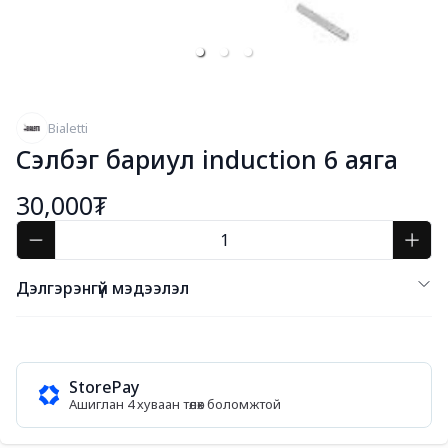
Bialetti
Сэлбэг бариул induction 6 аяга
30,000₮
Дэлгэрэнгүй мэдээлэл
StorePay
Ашиглан 4 хуваан төлөх боломжтой