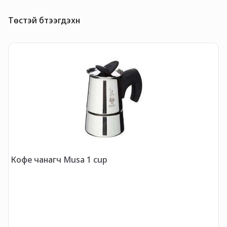
Төстэй бүтээгдэхүүн
Кофе чанагч Musa 1 cup