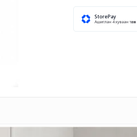
StorePay
Ашиглан 4 хуваан төл