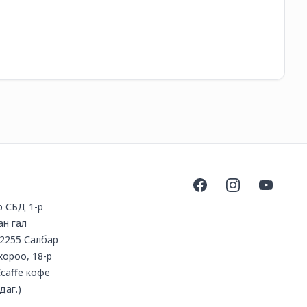
30
Facebook
Instagram
YouTube
үр СБД 1-р
ан гал
2255 Салбар
 хороо, 18-р
Ecaffe кофе
даг.)