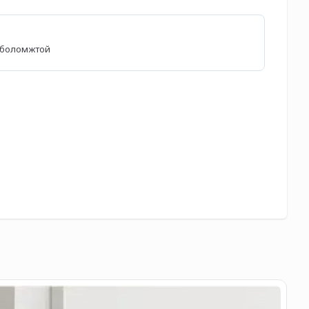
өх боломжтой
Та