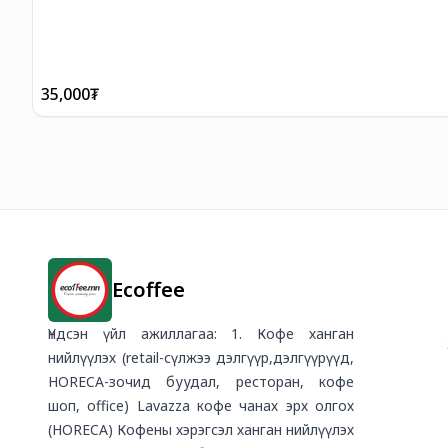
35,000
₮
Ecoffee
Үндсэн үйл ажиллагаа: 1. Кофе ханган
нийлүүлэх (retail-сүлжээ дэлгүүр,дэлгүүрүүд,
HORECA-зочид буудал, ресторан, кофе
шоп, office) Lavazza кофе чанах эрх олгох
(HORECA) Кофены хэрэгсэл ханган нийлүүлэх