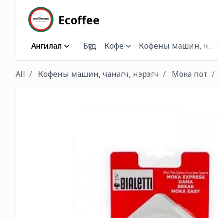
Ecoffee
Ангилал
Бүгд
Кофе
Кофены машин, чана
All
Кофены машин, чанагч, нэрэгч
Мока пот