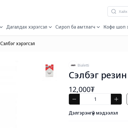
гч, нэрэгч
Дагалдах хэрэгсэл
Сироп ба амтлагч
Кофе шоп 
Сэлбэг хэрэгсэл
Bialetti
Сэлбэг резин 
12,000₮
Дэлгэрэнгүй мэдээлэл