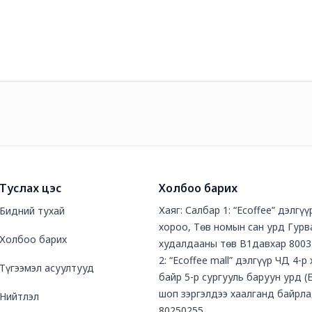
Туслах цэс
Холбоо барих
Хаяг: Салбар 1: “Ecoffee” дэлгү
Бидний тухай
хороо, Төв номын сан урд Гурв
Холбоо барих
худалдааны төв В1давхар 8003
2: “Ecoffee mall” дэлгүүр ЧД 4-р
Түгээмэл асуултууд
байр 5-р сургууль баруун урд (
шоп зэргэлдээ хаалганд байрла
Нийтлэл
80250255