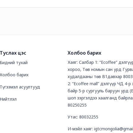
Туслах цэс
Холбоо барих
Хаяг: Салбар 1: “Ecoffee” дэлгү
Бидний тухай
хороо, Төв номын сан урд Гурв
Холбоо барих
худалдааны төв В1давхар 8003
2: “Ecoffee mall” дэлгүүр ЧД 4-р
Түгээмэл асуултууд
байр 5-р сургууль баруун урд (
шоп зэргэлдээ хаалганд байрла
Нийтлэл
80250255
Утас: 80032255
И-мэйл хаяг: igtcmongolia@gmai