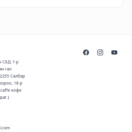
Facebook
Instagram
YouTube
үр СБД 1-р
ан гал
2255 Салбар
 хороо, 18-р
Ecaffe кофе
даг.)
l.com