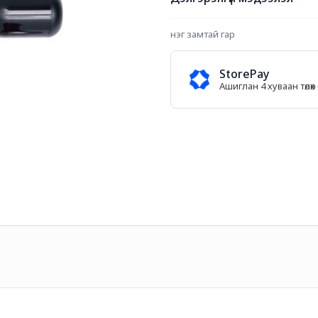
нэг замтай гар
StorePay
Ашиглан 4 хуваан төл