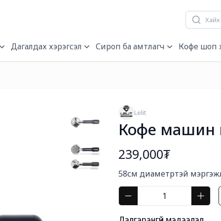
гч, нэрэгч
Дагалдах хэрэгсэл
Сироп ба амтлагч
Кофе шоп 
Lelit
Кофе машин г
239,000₮
Богино тайлбар
58см диаметртэй мэргэж
Дэлгэрэнгүй мэдээлэл