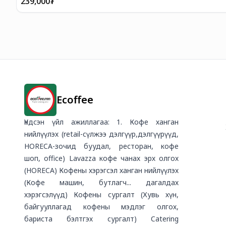
239,000
₮
Ecoffee
Үндсэн үйл ажиллагаа: 1. Кофе ханган
нийлүүлэх (retail-сүлжээ дэлгүүр,дэлгүүрүүд,
HORECA-зочид буудал, ресторан, кофе
шоп, office) Lavazza кофе чанах эрх олгох
(HORECA) Кофены хэрэгсэл ханган нийлүүлэх
(Кофе машин, бутлагч... дагалдах
хэрэгсэлүүд) Кофены сургалт (Хувь хүн,
байгууллагад кофены мэдлэг олгох,
бариста бэлтгэх сургалт) Catering