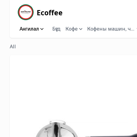
Ecoffee
Ангилал
Бүгд
Кофе
Кофены машин, чана
All