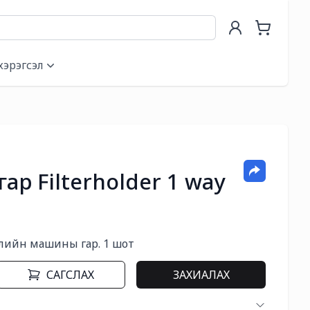
хэрэгсэл
ар Filterholder 1 way
лийн машины гар. 1 шот
САГСЛАХ
ЗАХИАЛАХ