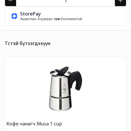
StorePay
Ашиглан 4 хуваан төлөх боломжтой
Төстэй бүтээгдэхүүн
Кофе чанагч Musa 1 cup