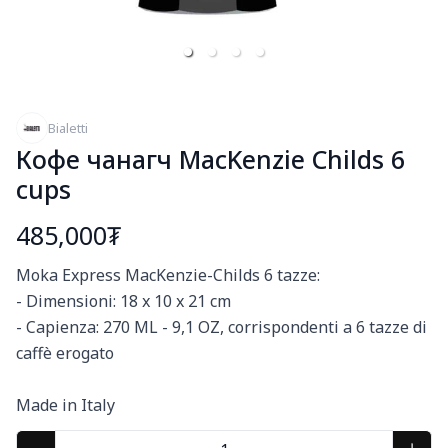
Bialetti
Кофе чанагч MacKenzie Childs 6
cups
485,000₮
Богино тайлбар
Moka Express MacKenzie-Childs 6 tazze:

- Dimensioni: 18 x 10 x 21 cm

- Capienza: 270 ML - 9,1 OZ, corrispondenti a 6 tazze di 
caffè erogato

Made in Italy