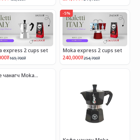
-
5
%
 express 2 cups set
Moka express 2 cups set
000
₮
240,000
₮
169,700
₮
254,700
₮
 чанагч Moka
ess 3cups
Кофе чанагч Moka