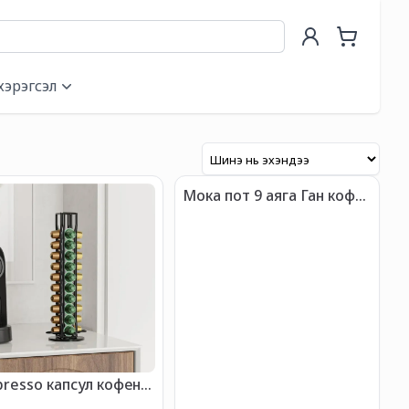
хэрэгсэл
Мока пот 9 аяга Ган кофе
чанагч
resso капсул кофены
иур