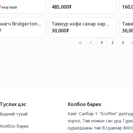
₮
485,000
₮
160,
164,700
₮
нагч Bridgerton
Тавиур кофе сахар хар
Тави
ногоон
шар
₮
30,000
₮
30,0
1
2
3
Туслах цэс
Холбоо барих
Хаяг: Салбар 1: “Ecoffee” дэлгү
Бидний тухай
хороо, Төв номын сан урд Гурв
Холбоо барих
худалдааны төв В1давхар 8003