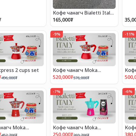
Кофе чанагч Bialetti Italy
Roma 3 cups
₮
165,000
₮
35,0
-
9
%
-
11
%
press 2 cups set
Кофе чанагч Moka
Кофе
express set
expr
₮
520,000
₮
500,
496,000
₮
576,000
₮
-
7
%
-
6
%
анагч Moka
Кофе чанагч Moka
Кофе
 set
express set
expr
₮
250,000
₮
380,
452,700
₮
269,700
₮