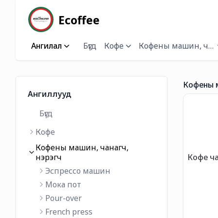
Ecoffee
Ангилал
Бүгд
Кофе
Кофены машин, чана
Кофены м
Ангиллууд
Бүгд
Кофе
Кофены машин, чанагч,
Кофе ча
нэрэгч
Эспрессо машин
Мока пот
Pour-over
French press