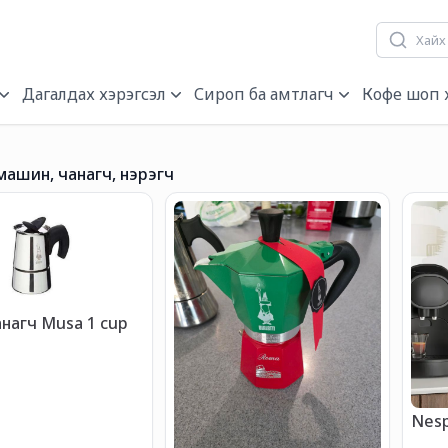
гч, нэрэгч
Дагалдах хэрэгсэл
Сироп ба амтлагч
Кофе шоп 
ашин, чанагч, нэрэгч
нагч Musa 1 cup
Nesp
тав