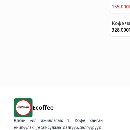
155,000
Кофе ча
6cups
328,000
Ecoffee
Үндсэн үйл ажиллагаа: 1. Кофе ханган
нийлүүлэх (retail-сүлжээ дэлгүүр,дэлгүүрүүд,