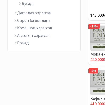
Бусад
Дагалдах хэрэгсэл
145,000
Сироп ба амтлагч
-
11
%
Кофе шоп хэрэгсэл
Аялалын хэрэгсэл
Брэнд
Moka ex
440,000
-
9
%
Кофе ч
express
410,000