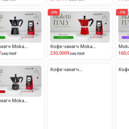
-
6
%
-
5
%
анагч Moka
Кофе чанагч Moka
Moka
 set
express set
₮
230,000
₮
160,
244,700
₮
244,700
₮
Кофе чанагч
Кофе
MacKenzieChild 6cups
expr
анагч Moka
 set