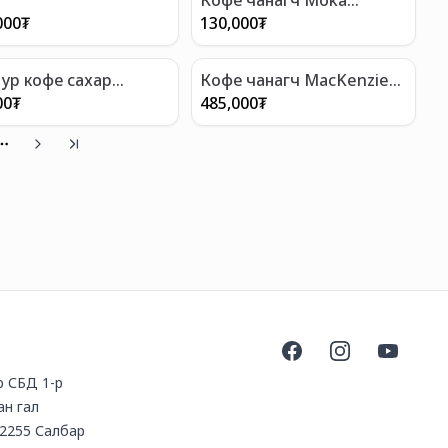
express Omino 1 cup
000
₮
130,000
₮
ур кофе сахар
Кофе чанагч MacKenzie
гал
Childs 6 cups
00
₮
485,000
₮
More pages
Facebook
Instagram
YouTube
үр СБД 1-р
ан гал
2255 Салбар