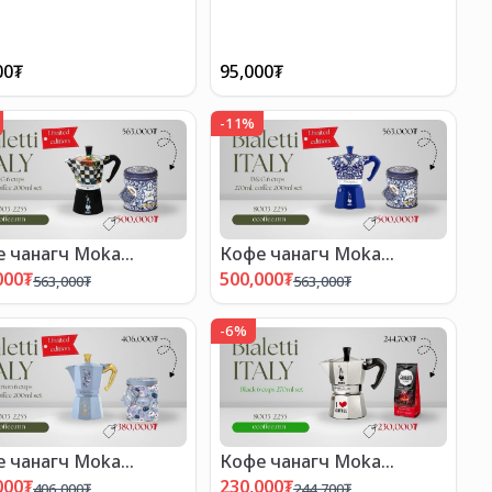
00
₮
95,000
₮
-
11
%
 чанагч Moka
Кофе чанагч Moka
ess set
express set
000
₮
500,000
₮
563,000
₮
563,000
₮
-
6
%
 чанагч Moka
Кофе чанагч Moka
ess set
express set -Copy
000
₮
230,000
₮
406,000
₮
244,700
₮