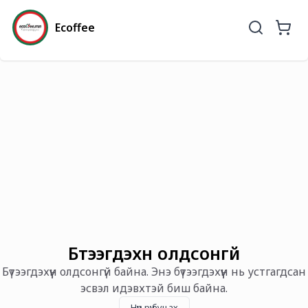
Ecoffee
Бүтээгдэхүүн олдсонгүй
Бүтээгдэхүүн олдсонгүй байна. Энэ бүтээгдэхүүн нь устгагдсан
эсвэл идэвхтэй биш байна.
Нүүр рүү буцах