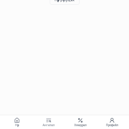
Нүүр
Ангилал
Хямдрал
Профайл