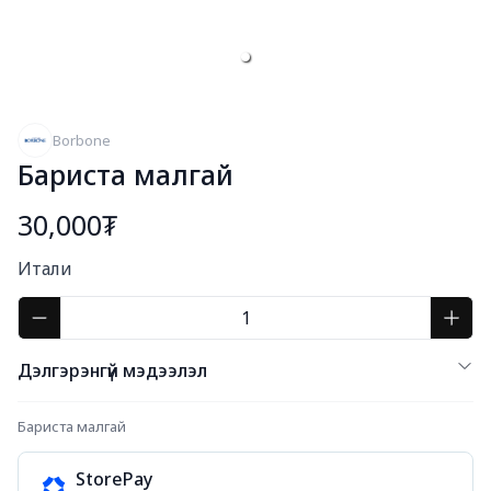
Borbone
Бариста малгай
30,000₮
Богино тайлбар
Итали
Дэлгэрэнгүй мэдээлэл
Бариста малгай
StorePay