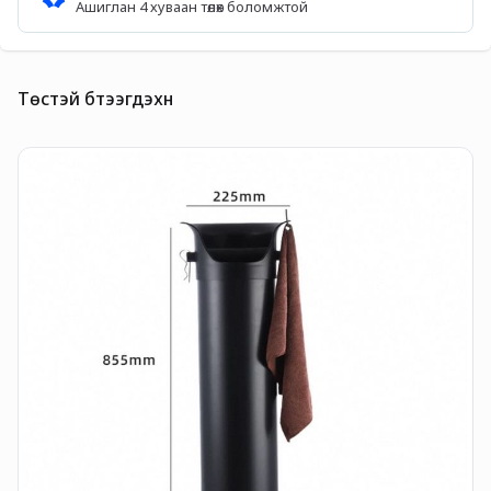
Ашиглан 4 хуваан төлөх боломжтой
Төстэй бүтээгдэхүүн