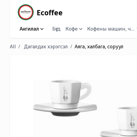
Ecoffee
Ангилал
Бүгд
Кофе
Кофены машин, чана
All
Дагалдах хэрэгсэл
Аяга, халбага, соруул