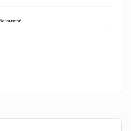
өх боломжтой
Мо