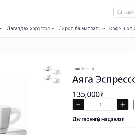
гч, нэрэгч
Дагалдах хэрэгсэл
Сироп ба амтлагч
Кофе шоп 
Bialetti
Аяга Эспрессо
135,000₮
Дэлгэрэнгүй мэдээлэл