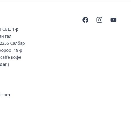
Facebook
Instagram
YouTube
үр СБД 1-р
ан гал
2255 Салбар
 хороо, 18-р
Ecaffe кофе
даг.)
l.com