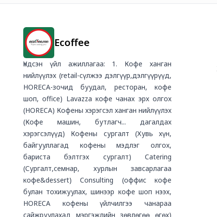
Ecoffee
Үндсэн үйл ажиллагаа: 1. Кофе ханган
нийлүүлэх (retail-сүлжээ дэлгүүр,дэлгүүрүүд,
HORECA-зочид буудал, ресторан, кофе
шоп, office) Lavazza кофе чанах эрх олгох
(HORECA) Кофены хэрэгсэл ханган нийлүүлэх
(Кофе машин, бутлагч... дагалдах
хэрэгсэлүүд) Кофены сургалт (Хувь хүн,
байгууллагад кофены мэдлэг олгох,
бариста бэлтгэх сургалт) Catering
(Сургалт,семнар, хурлын завсарлагаа
кофе&dessert) Consulting (оффис кофе
булан тохижуулах, шинээр кофе шоп нээх,
HORECA кофены үйлчилгээ чанараа
сайжруулахад мэргэжлийн зөвлөгөө өгөх)