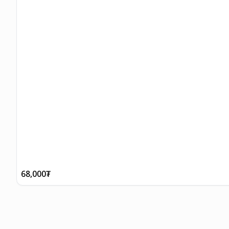
68,000
₮