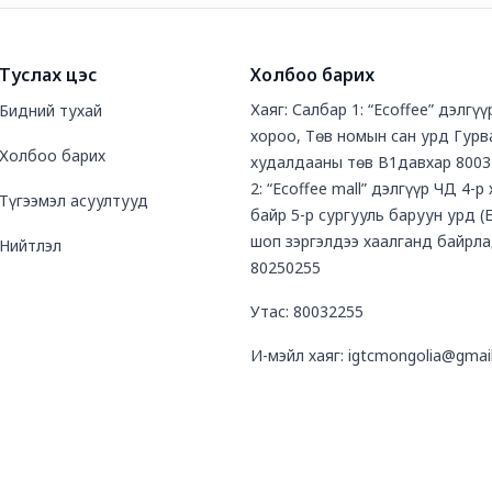
Туслах цэс
Холбоо барих
Хаяг: Салбар 1: “Ecoffee” дэлгү
Бидний тухай
хороо, Төв номын сан урд Гурв
Холбоо барих
худалдааны төв В1давхар 8003
2: “Ecoffee mall” дэлгүүр ЧД 4-р
Түгээмэл асуултууд
байр 5-р сургууль баруун урд (
шоп зэргэлдээ хаалганд байрла
Нийтлэл
80250255
Утас: 80032255
И-мэйл хаяг: igtcmongolia@gmai