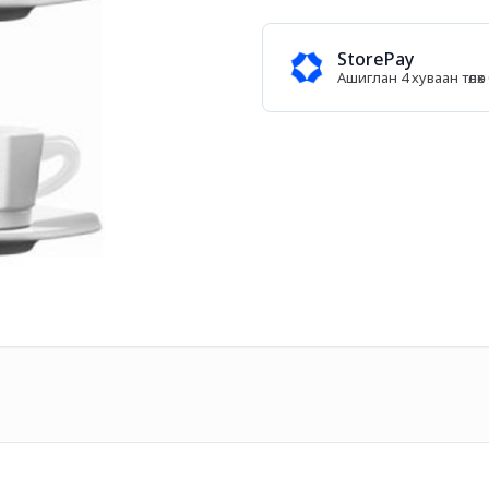
StorePay
Ашиглан 4 хуваан төл