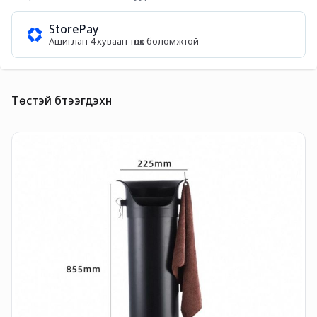
StorePay
Ашиглан 4 хуваан төлөх боломжтой
Төстэй бүтээгдэхүүн