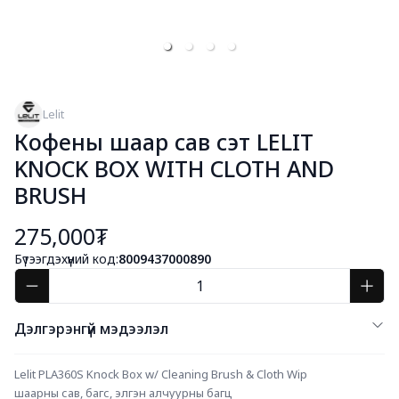
Lelit
Кофены шаар сав сэт LELIT
KNOCK BOX WITH CLOTH AND
BRUSH
275,000₮
Бүтээгдэхүүний код:
8009437000890
Дэлгэрэнгүй мэдээлэл
Lelit PLA360S Knock Box w/ Cleaning Brush & Cloth Wip
шаарны сав, багс, элгэн алчуурны багц