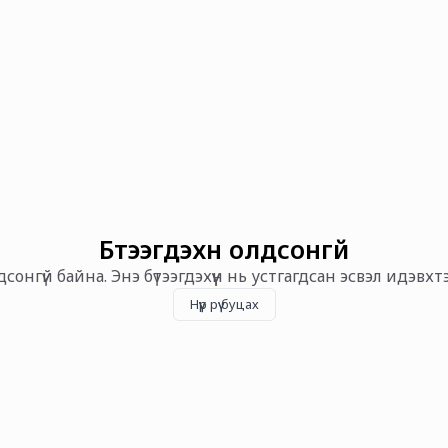
Бүтээгдэхүүн олдсонгүй
олдсонгүй байна. Энэ бүтээгдэхүүн нь устгагдсан эсвэл идэвх
Нүүр рүү буцах