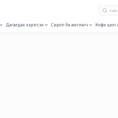
гч, нэрэгч
Дагалдах хэрэгсэл
Сироп ба амтлагч
Кофе шоп 