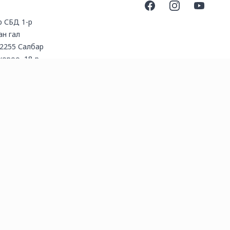
Facebook
Instagram
YouTube
үр СБД 1-р
ан гал
2255 Салбар
 хороо, 18-р
Ecaffe кофе
даг.)
l.com