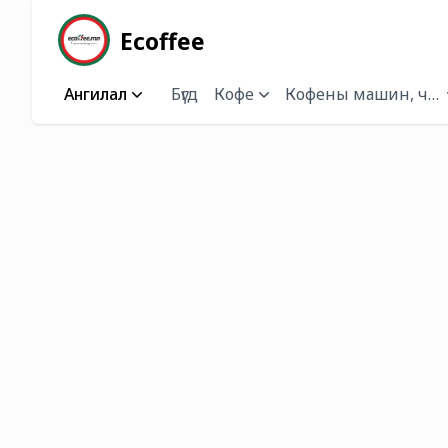
Ecoffee
Ангилал
Бүгд
Кофе
Кофены машин, чана