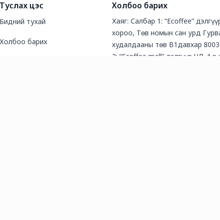
Туслах цэс
Холбоо барих
Хаяг: Салбар 1: “Ecoffee” дэлгү
Бидний тухай
хороо, Төв номын сан урд Гурв
Холбоо барих
худалдааны төв В1давхар 8003
2: “Ecoffee mall” дэлгүүр ЧД 4-р
Түгээмэл асуултууд
байр 5-р сургууль баруун урд (
шоп зэргэлдээ хаалганд байрла
Нийтлэл
80250255
Утас: 80032255
И-мэйл хаяг: igtcmongolia@gmai