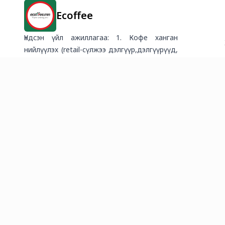
Ecoffee
Үндсэн үйл ажиллагаа: 1. Кофе ханган
нийлүүлэх (retail-сүлжээ дэлгүүр,дэлгүүрүүд,
HORECA-зочид буудал, ресторан, кофе
шоп, office) Lavazza кофе чанах эрх олгох
(HORECA) Кофены хэрэгсэл ханган нийлүүлэх
(Кофе машин, бутлагч... дагалдах
хэрэгсэлүүд) Кофены сургалт (Хувь хүн,
байгууллагад кофены мэдлэг олгох,
бариста бэлтгэх сургалт) Catering
(Сургалт,семнар, хурлын завсарлагаа
кофе&dessert) Consulting (оффис кофе
булан тохижуулах, шинээр кофе шоп нээх,
HORECA кофены үйлчилгээ чанараа
сайжруулахад мэргэжлийн зөвлөгөө өгөх)
Үзэсгэлэн яармагт кофе булангаар үйлчлэх,
кофе машин түрээс