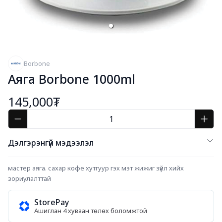
Borbone
Аяга Borbone 1000ml
145,000₮
Дэлгэрэнгүй мэдээлэл
мастер аяга. сахар кофе хутгуур гэх мэт жижиг зүйл хийх 
зориулалттай
StorePay
Ашиглан 4 хуваан төлөх боломжтой