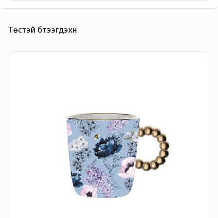
Төстэй бүтээгдэхүүн
М