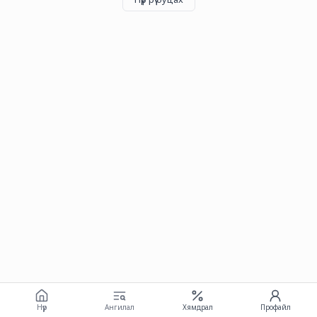
Нүүр
Ангилал
Хямдрал
Профайл