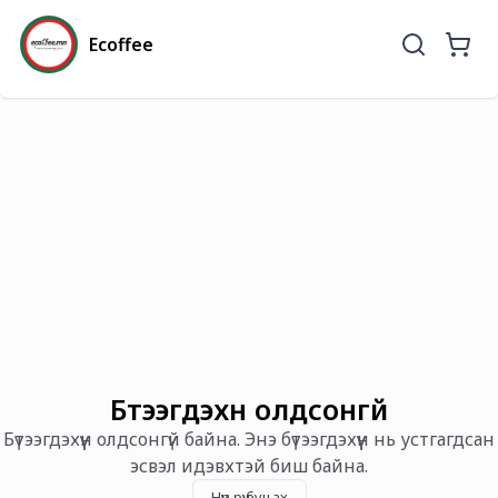
Ecoffee
Бүтээгдэхүүн олдсонгүй
Бүтээгдэхүүн олдсонгүй байна. Энэ бүтээгдэхүүн нь устгагдсан
эсвэл идэвхтэй биш байна.
Нүүр рүү буцах