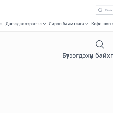
гч, нэрэгч
Дагалдах хэрэгсэл
Сироп ба амтлагч
Кофе шоп 
Бүтээгдэхүүн байх