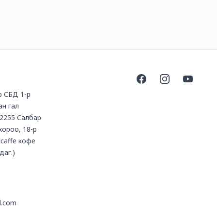
Facebook
Instagram
YouTube
үр СБД 1-р
ан гал
2255 Салбар
 хороо, 18-р
Ecaffe кофе
даг.)
l.com