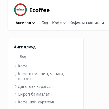
Ecoffee
Ангилал
Бүгд
Кофе
Кофены машин, чана
Ангиллууд
Бүгд
Кофе
Кофены машин, чанагч,
нэрэгч
Дагалдах хэрэгсэл
Сироп ба амтлагч
Кофе шоп хэрэгсэл