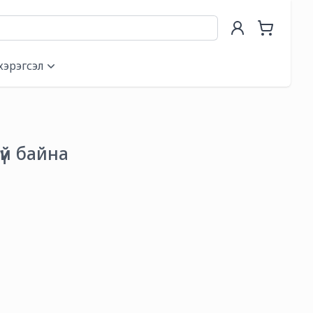
хэрэгсэл
гүй байна