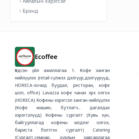
Аялалын хэрэгсэл
Брэнд
Ecoffee
Үндсэн үйл ажиллагаа: 1. Кофе ханган
нийлүүлэх (retail-сүлжээ дэлгүүр,дэлгүүрүүд,
HORECA-зочид буудал, ресторан, кофе
шоп, office) Lavazza кофе чанах эрх олгох
(HORECA) Кофены хэрэгсэл ханган нийлүүлэх
(Кофе машин, бутлагч... дагалдах
хэрэгсэлүүд) Кофены сургалт (Хувь хүн,
байгууллагад кофены мэдлэг олгох,
бариста бэлтгэх сургалт) Catering
(Сургалт,семнар, хурлын завсарлагаа