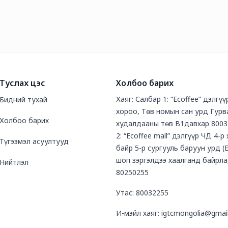
Туслах цэс
Холбоо барих
Хаяг: Салбар 1: “Ecoffee” дэлгү
Бидний тухай
хороо, Төв номын сан урд Гурв
Холбоо барих
худалдааны төв В1давхар 8003
2: “Ecoffee mall” дэлгүүр ЧД 4-р
Түгээмэл асуултууд
байр 5-р сургууль баруун урд (
шоп зэргэлдээ хаалганд байрла
Нийтлэл
80250255
Утас: 80032255
И-мэйл хаяг: igtcmongolia@gmai