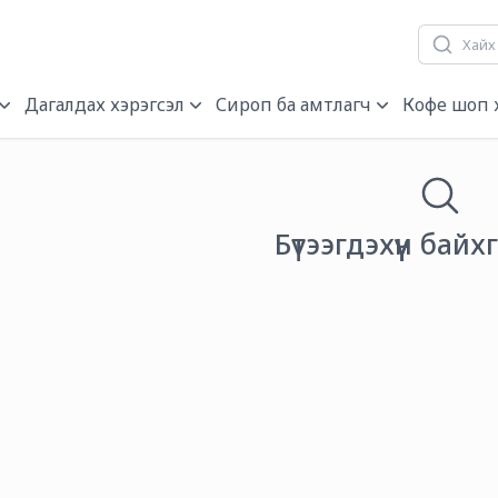
гч, нэрэгч
Дагалдах хэрэгсэл
Сироп ба амтлагч
Кофе шоп 
Бүтээгдэхүүн байх