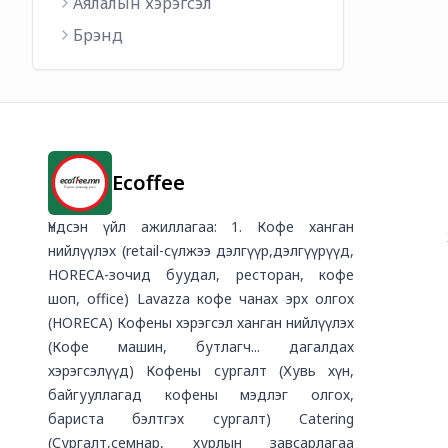
Аялалын хэрэгсэл
Брэнд
Ecoffee
Үндсэн үйл ажиллагаа: 1. Кофе ханган
нийлүүлэх (retail-сүлжээ дэлгүүр,дэлгүүрүүд,
HORECA-зочид буудал, ресторан, кофе
шоп, office) Lavazza кофе чанах эрх олгох
(HORECA) Кофены хэрэгсэл ханган нийлүүлэх
(Кофе машин, бутлагч... дагалдах
хэрэгсэлүүд) Кофены сургалт (Хувь хүн,
байгууллагад кофены мэдлэг олгох,
бариста бэлтгэх сургалт) Catering
(Сургалт,семнар, хурлын завсарлагаа