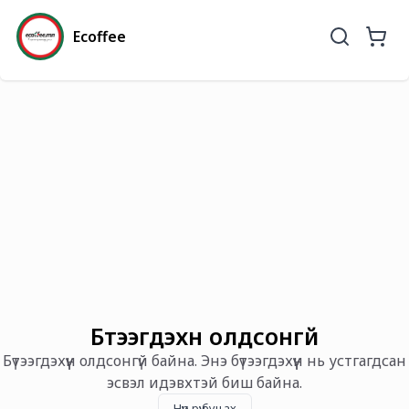
Ecoffee
Бүтээгдэхүүн олдсонгүй
Бүтээгдэхүүн олдсонгүй байна. Энэ бүтээгдэхүүн нь устгагдсан
эсвэл идэвхтэй биш байна.
Нүүр рүү буцах