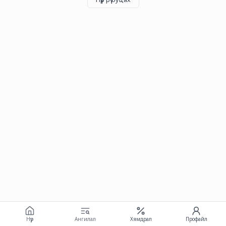
Нүүр
Ангилал
Хямдрал
Профайл