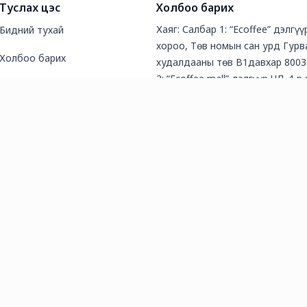
Туслах цэс
Холбоо барих
Хаяг: Салбар 1: “Ecoffee” дэлгү
Бидний тухай
хороо, Төв номын сан урд Гурв
Холбоо барих
худалдааны төв В1давхар 8003
2: “Ecoffee mall” дэлгүүр ЧД 4-р
Түгээмэл асуултууд
байр 5-р сургууль баруун урд (
шоп зэргэлдээ хаалганд байрла
Нийтлэл
80250255
Утас: 80032255
И-мэйл хаяг: igtcmongolia@gmai