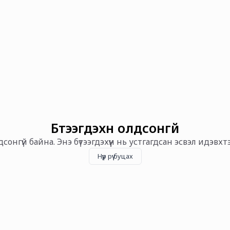
Бүтээгдэхүүн олдсонгүй
олдсонгүй байна. Энэ бүтээгдэхүүн нь устгагдсан эсвэл идэвх
Нүүр рүү буцах