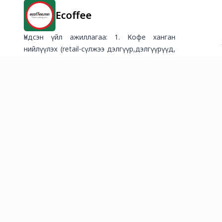
Ecoffee
Үндсэн үйл ажиллагаа: 1. Кофе ханган
нийлүүлэх (retail-сүлжээ дэлгүүр,дэлгүүрүүд,
HORECA-зочид буудал, ресторан, кофе
шоп, office) Lavazza кофе чанах эрх олгох
(HORECA) Кофены хэрэгсэл ханган нийлүүлэх
(Кофе машин, бутлагч... дагалдах
хэрэгсэлүүд) Кофены сургалт (Хувь хүн,
байгууллагад кофены мэдлэг олгох,
бариста бэлтгэх сургалт) Catering
(Сургалт,семнар, хурлын завсарлагаа
кофе&dessert) Consulting (оффис кофе
булан тохижуулах, шинээр кофе шоп нээх,
HORECA кофены үйлчилгээ чанараа
сайжруулахад мэргэжлийн зөвлөгөө өгөх)
Үзэсгэлэн яармагт кофе булангаар үйлчлэх,
кофе машин түрээс