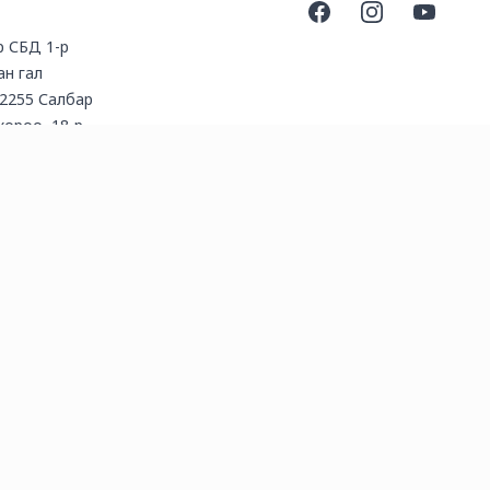
Facebook
Instagram
YouTube
үр СБД 1-р
ан гал
2255 Салбар
 хороо, 18-р
Ecaffe кофе
даг.)
l.com