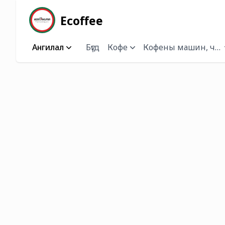
Ecoffee
Ангилал
Бүгд
Кофе
Кофены машин, чана