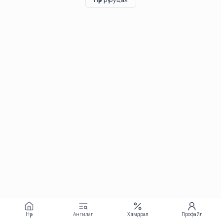
Нүүр
Ангилал
Хямдрал
Профайл