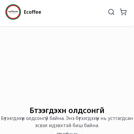
Ecoffee
Бүтээгдэхүүн олдсонгүй
Бүтээгдэхүүн олдсонгүй байна. Энэ бүтээгдэхүүн нь устгагдсан
эсвэл идэвхтэй биш байна.
Нүүр рүү буцах