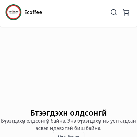
Ecoffee
Бүтээгдэхүүн олдсонгүй
Бүтээгдэхүүн олдсонгүй байна. Энэ бүтээгдэхүүн нь устгагдсан
эсвэл идэвхтэй биш байна.
Нүүр рүү буцах