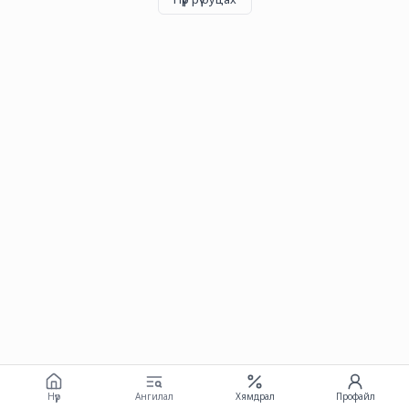
Нүүр
Ангилал
Хямдрал
Профайл